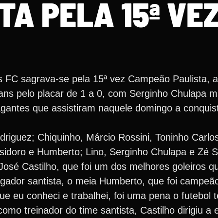
TA PELA 15ª VE
 FC sagrava-se pela 15ª vez Campeão Paulista, a
ans pelo placar de 1 a 0, com Serginho Chulapa m
agantes que assistiram naquele domingo a conquist
iguez; Chiquinho, Márcio Rossini, Toninho Carlo
 Isidoro e Humberto; Lino, Serginho Chulapa e Zé S
José Castilho, que foi um dos melhores goleiros q
ogador santista, o meia Humberto, que foi campeão
ue eu conheci e trabalhei, foi uma pena o futebol te
como treinador do time santista, Castilho dirigiu a