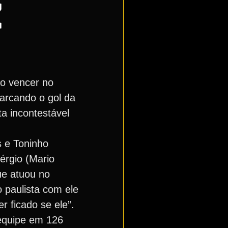
Z
o vencer no
arcando o gol da
a incontestável
s e Toninho
érgio (Mario
ue atuou no
 paulista com ele
r ficado se ele”.
 equipe em 126