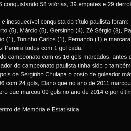
 conquistando 58 vitórias, 39 empates e 29 derro
e inesquecível conquista do título paulista foram:
o (5), Márcio (5), Gersinho (4), Zé Sérgio (3), Pau
io (1), Toninho Carlos (1), Fernando (1) e marcar
z Pereira todos com 1 gol cada.
o do campeonato com os 16 gols marcados, antes d
leador do campeonato paulista tinha sido o també
epois de Serginho Chulapa o posto de goleador má
996 com 24 gols, Elano que no ano de 2011 marcou
ro que marcou 09 gols no ano de 2014 e por últi
ntro de Memória e Estatística