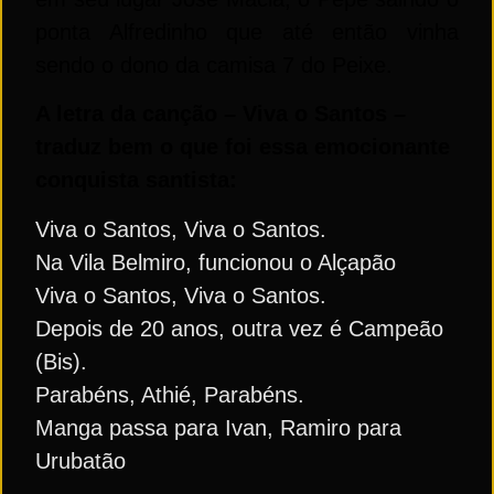
ponta Alfredinho que até então vinha
sendo o dono da camisa 7 do Peixe.
A letra da canção – Viva o Santos –
traduz bem o que foi essa emocionante
conquista santista:
Viva o Santos, Viva o Santos.
Na Vila Belmiro, funcionou o Alçapão
Viva o Santos, Viva o Santos.
De
pois
de
20 anos, outra vez é Campeão
(Bis).
Parabéns, Athié, Parabéns.
Manga passa para Ivan, Ramiro para
Urubatão