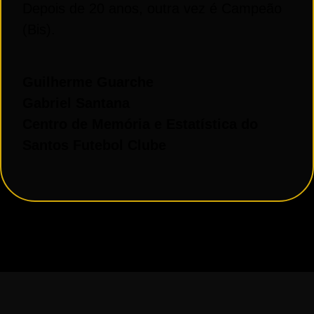
De
pois
de
20 anos, outra vez é Campeão
(Bis).
Guilherme Guarche
Gabriel Santana
Centro
de
Memória e Estatística do
Santos Futebol Clube