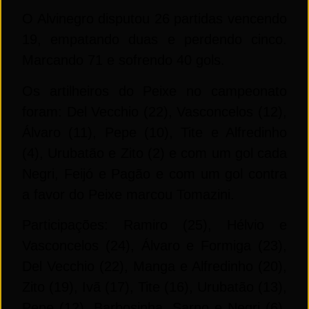
O Alvinegro disputou 26 partidas vencendo
19, empatando duas e perdendo cinco.
Marcando 71 e sofrendo 40 gols.
Os artilheiros do Peixe no campeonato
foram:
De
l Vecchio (22), Vasconcelos (12),
Álvaro (11), Pepe (10), Tite e Alfredinho
(4), Urubatão e Zito (2) e com um gol cada
Negri, Feijó e Pagão e com um gol contra
a favor do Peixe marcou Tomazini.
Participações: Ramiro (25), Hélvio e
Vasconcelos (24), Álvaro e Formiga (23),
De
l Vecchio (22), Manga e Alfredinho (20),
Zito (19), Ivã (17), Tite (16), Urubatão (13),
Pepe (12), Barbosinha, Sarno e Negri (6),