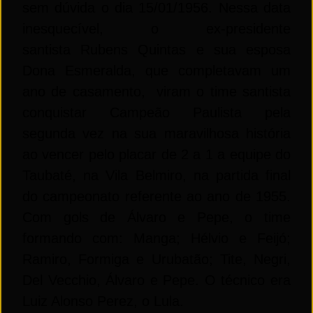
sem dúvida o dia
15
/01/1956. Nessa data
inesquecível, o ex-presidente
santista Rubens Quintas e sua esposa
Dona Esmeralda, que completavam um
ano
de
casamento, viram o time santista
conquistar Campeão Paulista pela
segunda vez na sua maravilhosa história
ao vencer pelo placar
de
2 a 1 a equipe do
Taubaté, na Vila Belmiro, na partida final
do campeonato referente ao ano
de
1955.
Com gols
de
Álvaro e Pepe, o time
formando com: Manga; Hélvio e Feijó;
Ramiro, Formiga e Urubatão; Tite, Negri,
De
l Vecchio, Álvaro e Pepe. O técnico era
Luiz Alonso Perez, o Lula.