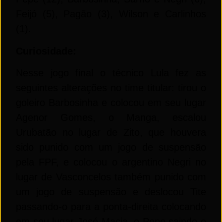
Feijó (5), Pagão (3), Wilson e Carlinhos
(1).
Curiosidade:
Nesse jogo final o técnico Lula fez as
seguintes alterações no time titular: tirou o
goleiro Barbosinha e colocou em seu lugar
Agenor Gomes, o Manga, escalou
Urubatão no lugar
de
Zito, que houvera
sido punido com um jogo
de
suspensão
pela FPF, e colocou o argentino Negri no
lugar
de
Vasconcelos também punido com
um jogo
de
suspensão e
de
slocou Tite
passando-o para a ponta-direita colocando
em seu lugar José Macia, o Pepe saindo o