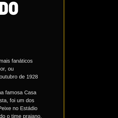
 DO
mais fanáticos
or, ou
 outubro de 1928
u na famosa Casa
sta, foi um dos
Peixe no Estádio
o o time praiano.