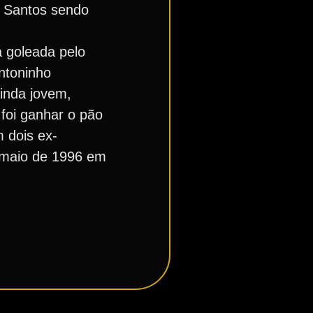
o Santos sendo
 goleada pelo
ntoninho
inda jovem,
 foi ganhar o pão
 dois ex-
e maio de 1996 em