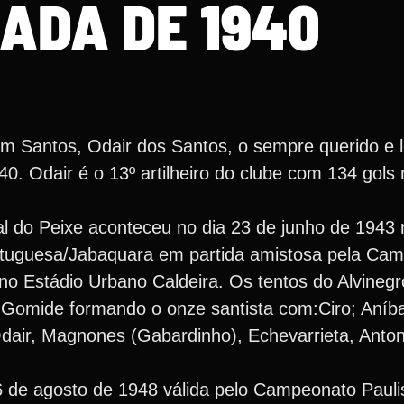
ADA DE 1940
 Santos, Odair dos Santos, o sempre querido e l
0. Odair é o 13º artilheiro do clube com 134 gol
pal do Peixe aconteceu no dia 23 de junho de 1943
ortuguesa/Jabaquara em partida amistosa pela Ca
no Estádio Urbano Caldeira. Os tentos do Alvineg
i Gomide formando o onze santista com:Ciro; Aníba
dair, Magnones (Gabardinho), Echevarrieta, Anton
6 de agosto de 1948 válida pelo Campeonato Paulis