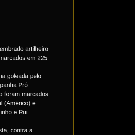
embrado artilheiro
s marcados em 225
 na goleada pelo
mpanha Pró
ro foram marcados
l (Américo) e
inho e Rui
ta, contra a