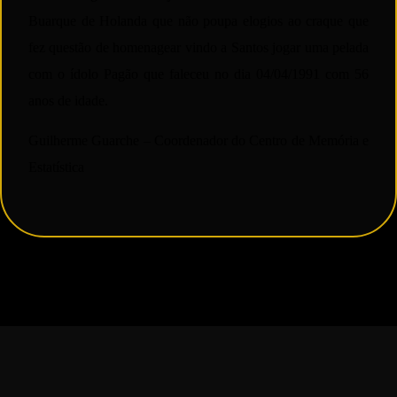
Buarque de Holanda que não poupa elogios ao craque que
fez questão de homenagear vindo a Santos jogar uma pelada
com o ídolo Pagão que faleceu no dia 04/04/1991 com 56
anos de idade.
Guilherme Guarche –
Coordenador do Centro de Memória e
Estatística