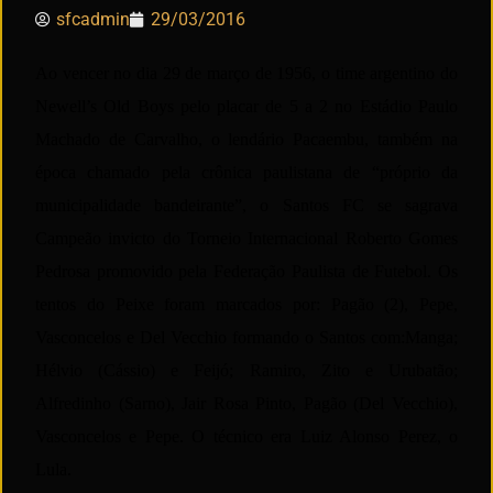
sfcadmin
29/03/2016
Ao vencer no dia 29 de março de 1956, o time argentino do
Newell’s Old Boys pelo placar de 5 a 2 no Estádio Paulo
Machado de Carvalho, o lendário Pacaembu, também na
época chamado pela crônica paulistana de “próprio da
municipalidade bandeirante”, o Santos FC se sagrava
Campeão invicto do Torneio Internacional Roberto Gomes
Pedrosa promovido pela Federação Paulista de Futebol. Os
tentos do Peixe foram marcados por: Pagão (2), Pepe,
Vasconcelos e Del Vecchio formando o Santos com:Manga;
Hélvio (Cássio) e Feijó; Ramiro, Zito e Urubatão;
Alfredinho (Sarno), Jair Rosa Pinto, Pagão (Del Vecchio),
Vasconcelos e Pepe. O técnico era Luiz Alonso Perez, o
Lula.