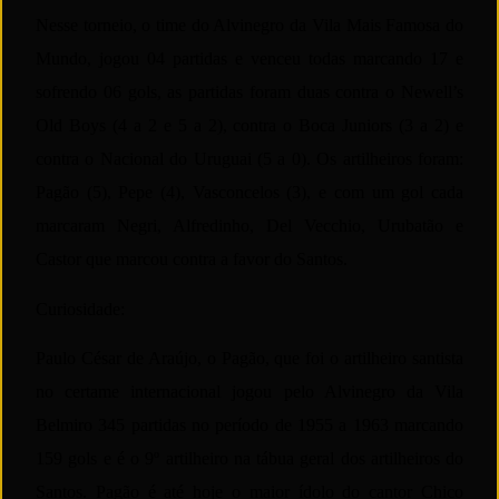
Nesse torneio, o time do Alvinegro da Vila Mais Famosa do
Mundo, jogou 04 partidas e venceu todas marcando 17 e
sofrendo 06 gols, as partidas foram duas contra o Newell’s
Old Boys (4 a 2 e 5 a 2), contra o Boca Juniors (3 a 2) e
contra o Nacional do Uruguai (5 a 0). Os artilheiros foram:
Pagão (5), Pepe (4), Vasconcelos (3), e com um gol cada
marcaram Negri, Alfredinho, Del Vecchio, Urubatão e
Castor que marcou contra a favor do Santos.
Curiosidade:
Paulo César de Araújo, o Pagão, que foi o artilheiro santista
no certame internacional jogou pelo Alvinegro da Vila
Belmiro 345 partidas no período de 1955 a 1963 marcando
159 gols e é o 9º artilheiro na tábua geral dos artilheiros do
Santos. Pagão é até hoje o maior ídolo do cantor Chico