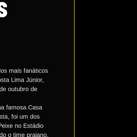
S
os mais fanáticos
sta Lima Júnior,
de outubro de
u na famosa Casa
sta, foi um dos
Peixe no Estádio
o o time praiano.