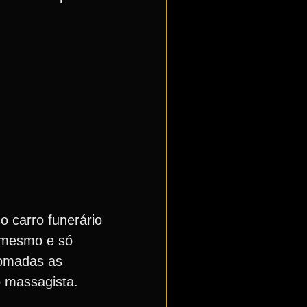
 carro funerário
o mesmo e só
tomadas as
o massagista.