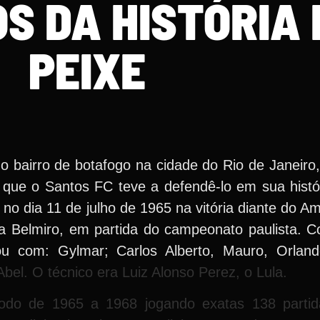
S DA HISTÓRIA 
PEIXE
 no bairro de botafogo na cidade do Rio de Janeir
que o Santos FC teve a defendê-lo em sua histór
no dia 11 de julho de 1965 na vitória diante do A
la Belmiro, em partida do campeonato paulista. C
u com: Gylmar; Carlos Alberto, Mauro, Orland
Abel. O técnico era Luiz Alonso Perez, o Lula.
íodo de 1965 a 1968 jogando exatas 138 parti