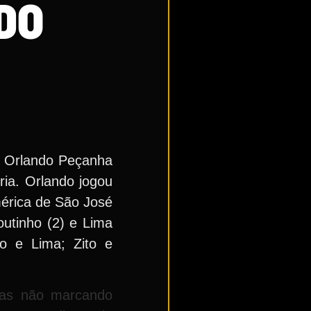
DO
o, Orlando Peçanha
ia. Orlando jogou
mérica de São José
outinho (2) e Lima
o e Lima; Zito e
das
não
marcando