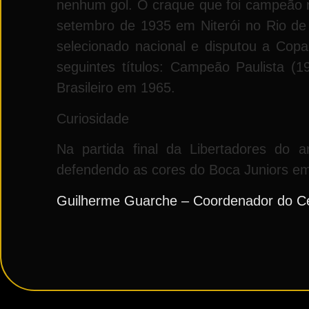
nenhum gol. O craque que foi campeão m
setembro de 1935 em Niterói no Rio de 
selecionado nacional e disputou a Cop
seguintes títulos: Campeão Paulista 
Brasileiro em 1965.
Curiosidade
Na partida final da Libertadores do
defendendo as cores do Boca Juniors em 
Guilherme Guarche – Coordenador do Ce