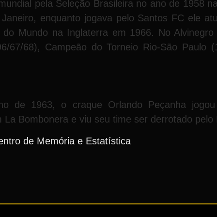
undial pela Seleção Brasileira no ano de 1958 n
Janeiro, enquanto jogava pelo Santos FC ele atu
a do Mundo na Inglaterra em 1966. No Alvinegro 
(196/67/68), Campeão do Torneio Rio-São Paulo
 ano de 1963, o craque Orlando Peçanha jogou
La Bombonera e viu seu time ser derrotado pelo P
ntro de Memória e Estatística