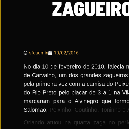
ZAGUEIRO
sfcadmin
10/02/2016
No dia 10 de fevereiro de 2010, falecia
de Carvalho, um dos grandes zagueiros 
pela primeira vez com a camisa do Peixe 
do Rio Preto pelo placar de 3 a 1 na Vi
marcaram para o Alvinegro que formo
Salomão;
Peixinho,
Coutinho,
Toninho
e
Orlando atuou na quarta zaga no per