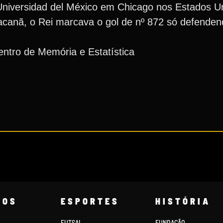
da Universidad del México em Chicago nos Estados 
acanã, o Rei marcava o gol de nº 872 só defenden
ntro de Memória e Estatística
COS
ESPORTES
HISTÓRIA
FUTSAL
FUNDAÇÃO