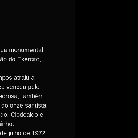
 sua monumental
ão do Exército,
pos atraiu a
xe venceu pelo
Pedrosa, também
 do onze santista
do; Clodoaldo e
ninho.
de julho de 1972