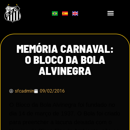
MEMÓRIA CARNAVAL:
O BLOCO DA BOLA
ALVINEGRA
sfcadmin
09/02/2016
O Bloco da Bola Alvinegra foi fundado no
dia 14 de março de 1937. O Bola foi criado
para preencher a lacuna deixada com o