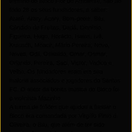
término do Bloco Flor do Ambiente, são ao
todo 28 os seus fundadores, a saber:
Ararê, Arary, Acary, Bom-peixe, Bilu,
Cândido de Freitas, Dadá, Dionísio,
Figueira, Hugo, Horácio, Isaias, Ivã,
Krausch, Moacir, Mário Pereira, Novo,
Neves, Odil, Oswaldo, Omar, Osmar,
Orlando, Pereira, Saci, Victor, Vadico e
Velho. Os fundadores eram em sua
maioria associados e jogadores do Santos
FC. O autor da bonita música do Bloco foi
o violinista Mazinho.
A turma de foliões que ajudou a fundar o
Bloco era comandada por Virgílio Pinto d
Oliveira, o Bilu, que além de ter sido