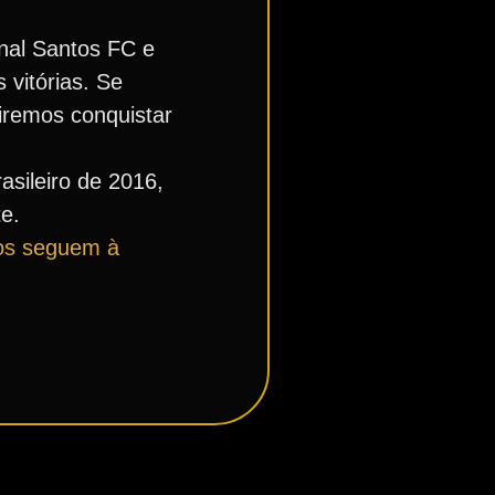
inal Santos FC e
vitórias. Se
iremos conquistar
sileiro de 2016,
te.
os seguem à