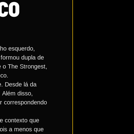
CO
lho esquerdo,
 formou dupla de
e o The Strongest,
nco.
e. Desde lá da
. Além disso,
uir correspondendo
de contexto que
dois a menos que