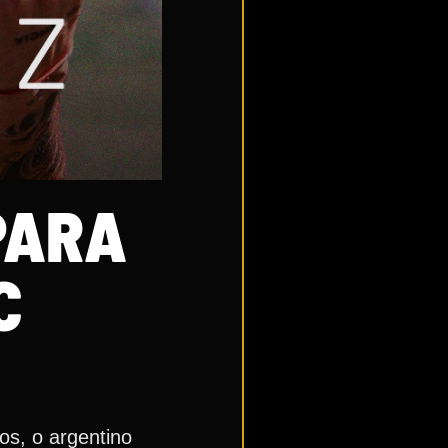
PARA
C
os, o argentino