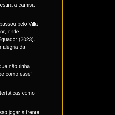
estirá a camisa
passou pelo Villa
or, onde
Equador (2023).
 alegria da
que não tinha
be como esse”,
terísticas como
so jogar à frente