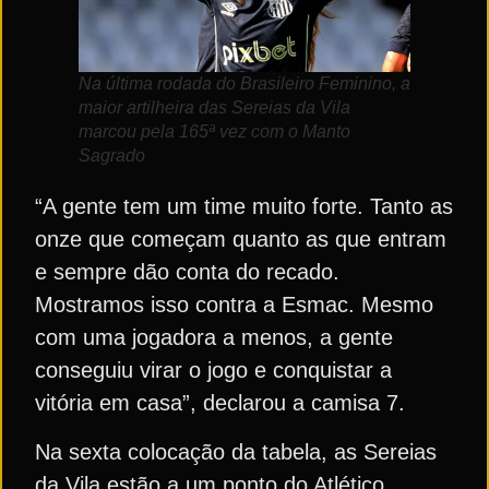
Na última rodada do Brasileiro Feminino, a
maior artilheira das Sereias da Vila
marcou pela 165ª vez com o Manto
Sagrado
“A gente tem um time muito forte. Tanto as
onze que começam quanto as que entram
e sempre dão conta do recado.
Mostramos isso contra a Esmac. Mesmo
com uma jogadora a menos, a gente
conseguiu virar o jogo e conquistar a
vitória em casa”, declarou a camisa 7.
Na sexta colocação da tabela, as Sereias
da Vila estão a um ponto do Atlético