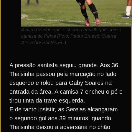
Ketlen marcou dois e chegou aos 99 gols com a
camisa do Peixe (Foto: Pedro Ernesto Guerra
Azevedo/ Santos FC)
A pressão santista seguiu grande. Aos 36,
Thaisinha passou pela marcação no lado
esquerdo e rolou para Gaby Soares na
entrada da área. A camisa 7 encheu o pé e
tirou tinta da trave esquerda.
E de tanto insistir, as Sereias alcançaram
o segundo gol aos 39 minutos, quando
Thaisinha deixou a adversária no chão