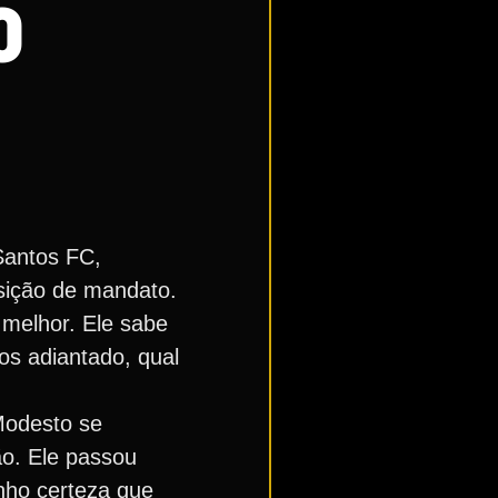
O
 Santos FC,
nsição de mandato.
 melhor. Ele sabe
os adiantado, qual
Modesto se
ão. Ele passou
enho certeza que