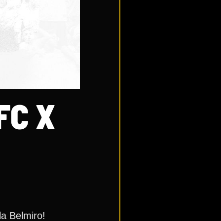
FC X
la Belmiro!