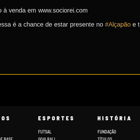
ão à venda em www.sociorei.com
 essa é a chance de estar presente no
#Alçapão
e t
COS
ESPORTES
HISTÓRIA
FUTSAL
FUNDAÇÃO
DE BASE
GOALBALL
TÍTULOS