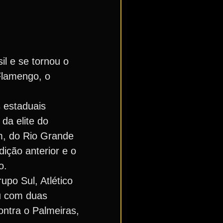
il e se tornou o
 Flamengo, o
 estaduais
da elite do
m, do Rio Grande
dição anterior e o
o.
upo Sul, Atlético
eu com duas
ontra o Palmeiras,