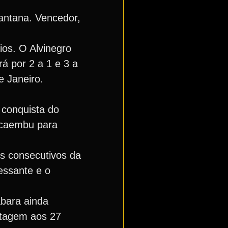
antana. Vencedor,
ios. O Alvinegro
á por 2 a 1 e 3 a
e Janeiro.
 conquista do
Pacaembu para
os consecutivos da
essante e o
abara ainda
ntagem aos 27