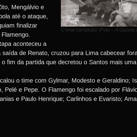
ito, Mengálvio e
bola até o ataque,
iam finalizar
O time campeão! (Foto – A Gazeta 
o Flamengo.
tapa aconteceu a
a saída de Renato, cruzou para Lima cabecear fora
r o fim da partida que decretou o Santos mais u
calou o time com Gylmar, Modesto e Geraldino; I
ho, Pelé e Pepe. O Flamengo foi escalado por Fláv
anias e Paulo Henrique; Carlinhos e Evaristo; Amau