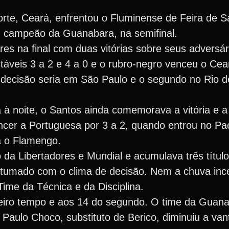
rte, Ceará, enfrentou o Fluminense de Feira de S
, campeão da Guanabara, na semifinal.
es na final com duas vitórias sobre seus adversár
táveis 3 a 2 e 4 a 0 e o rubro-negro venceu o Cear
a decisão seria em São Paulo e o segundo no Rio d
 à noite, o Santos ainda comemorava a vitória e a
vencer a Portuguesa por 3 a 2, quando entrou no 
ra o Flamengo.
 da Libertadores e Mundial e acumulava três títul
costumado com o clima de decisão. Nem a chuva inc
me da Técnica e da Disciplina.
meiro tempo e aos 14 do segundo. O time da Guan
Paulo Choco, substituto de Berico, diminuiu a va