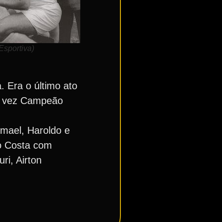
Esportiva)
. Era o último ato
ma vez Campeão
smael, Haroldo e
io Costa com
ri, Airton