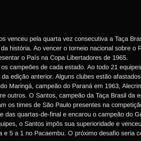
os venceu pela quarta vez consecutiva a Taça Bras
 da história. Ao vencer o torneio nacional sobre o
presentar o País na Copa Libertadores de 1965.
re os campeões de cada estado. Ao todo 21 equipes
a edição anterior. Alguns clubes estão afastados 
aso do Maringá, campeão do Paraná em 1963, Alecri
ntre outros. O Santos, campeão da Taça Brasil da e
am os times de São Paulo presentes na competiçã
se das quartas-de-final e encarou o campeão do Gr
quipes, o Santos impôs sua superioridade e venc
a e 5 a 1 no Pacaembu. O próximo desafio seria c