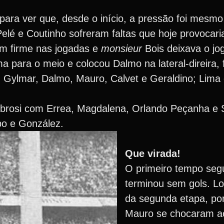
 para ver que, desde o início, a pressão foi mes
elé e Coutinho sofreram faltas que hoje provocar
am firme nas jogadas e
monsieur
Bois deixava o jog
a para o meio e colocou Dalmo na lateral-direira,
 Gylmar, Dalmo, Mauro, Calvet e Geraldino; Lima e
mbrosi com Errea, Magdalena, Orlando Peçanha e 
ipo e González.
Que virada!
O primeiro tempo seg
terminou sem gols. L
da segunda etapa, po
Mauro se chocaram ao