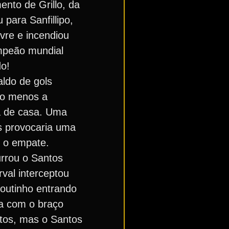
ento de Grillo, da
u para Sanfillipo,
ivre e incendiou
peão mundial
do!
ldo de gols
to menos a
a de casa. Uma
rs provocaria uma
s o empate.
rrou o Santos
val interceptou
Coutinho entrando
ta com o braço
utos, mas o Santos