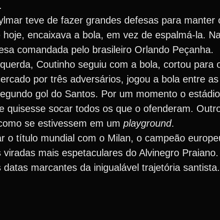
.
Gylmar teve de fazer grandes defesas para mante
 hoje, encaixava a bola, em vez de espalmá-la. Na
fesa comandada pelo brasileiro Orlando Peçanha.
querda, Coutinho seguiu com a bola, cortou para o
ercado por três adversários, jogou a bola entre a
 segundo gol do Santos. Por um momento o estádi
e quisesse socar todos os que o ofenderam. Outro
 como se estivessem em um
playground
.
utar o título mundial com o Milan, o campeão euro
 viradas mais espetaculares do Alvinegro Praiano
 datas marcantes da inigualável trajetória santista.