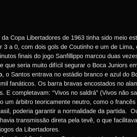
o da Copa Libertadores de 1963 tinha sido meio e
r 3 a 0, com dois gols de Coutinho e um de Lima, 
nutos finais do jogo Sanfillippo marcou duas vezes
e que seria muito difícil segurar o Boca Juniors 
o
, o Santos entrava no estádio branco e azul do B
 mil fanáticos. Os barra bravas encostados no al
es. E completavam: “Vivos no saldrá” (Vivos não sa
 um árbitro teoricamente neutro, como o francês 
asil, poderia garantir a normalidade da partida. Ou
via transmissão direta pela tevê, o que facilitav
ogos da Libertadores.