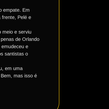
r o empate. Em
 frente, Pelé e
 meio e serviu
s penas de Orlando
o emudeceu e
s santistas o
peu, em uma
. Bem, mas isso é