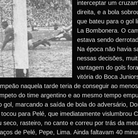
interceptar um cruzam
direita, e a bola sobro
que bateu para o gol l
La Bombonera. O cam
estava sendo derrota
Na época não havia sa
nessas decisões, mui
vantagem do gols for
vitória do Boca Junio
ampeão naquela tarde teria de conseguir ao meno
ímpeto do time argentino e ao mesmo tempo empu
o gol, marcando a saída de bola do adversário, Dor
 tocou para Pelé, que imediatamente vislumbrou 
 seco, rasteiro, no canto e correu por trás da me
braços de Pelé, Pepe, Lima. Ainda faltavam 40 min