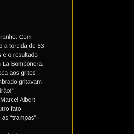
stranho. Com
e a torcida de 63
 e o resultado
em La Bombonera.
oca aos gritos
ambrado gritavam
irão!”
Marcel Albert
tro fato
a as “trampas”