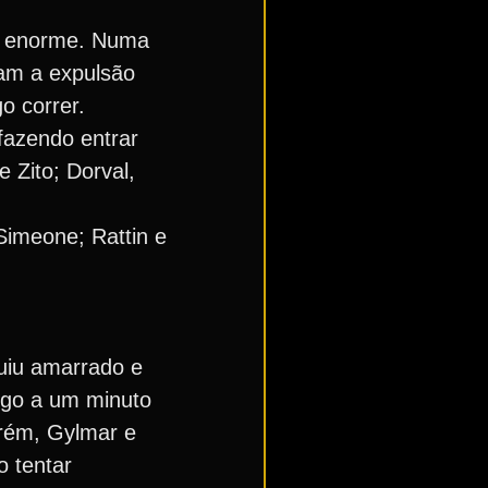
mo enorme. Numa
iam a expulsão
o correr.
 fazendo entrar
 Zito; Dorval,
Simeone; Rattin e
uiu amarrado e
ogo a um minuto
rém, Gylmar e
 tentar