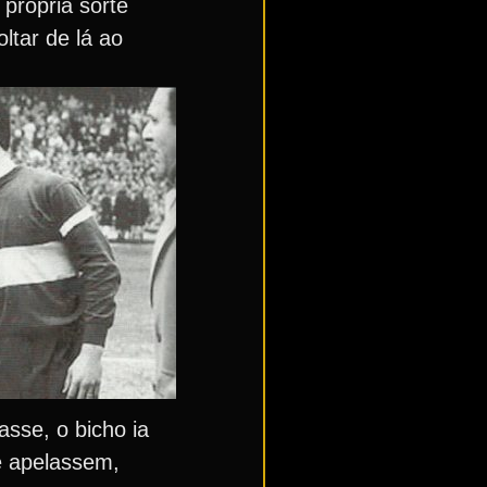
 própria sorte
tar de lá ao
sse, o bicho ia
e apelassem,