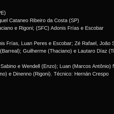
PE)
iguel Cataneo Ribeiro da Costa (SP)
uciano e Rigoni; (SFC) Adonis Frías e Escobar
nis Frías, Luan Peres e Escobar; Zé Rafael, João 
(Barreal); Guilherme (Thaciano) e Lautaro Díaz (T
, Sabino e Wendell (Enzo); Luan (Marcos Antônio) 
iano) e Dinenno (Rigoni). Técnico: Hernán Crespo