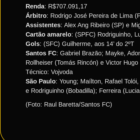
Renda
: R$707.091,17
Árbitro
: Rodrigo José Pereira de Lima (
Assistentes
: Alex Ang Ribeiro (SP) e M
Cartão amarelo
: (SPFC) Rodriguinho, L
Gols
: (SFC) Guilherme, aos 14’ do 2ºT
Santos FC
: Gabriel Brazão; Mayke, Ado
Rollheiser (Tomás Rincón) e Victor Hugo 
Técnico: Vojvoda
São Paulo
: Young; Maílton, Rafael Tolói
e Rodriguinho (Bobadilla); Ferreira (Luc
(Foto: Raul Baretta/Santos FC)