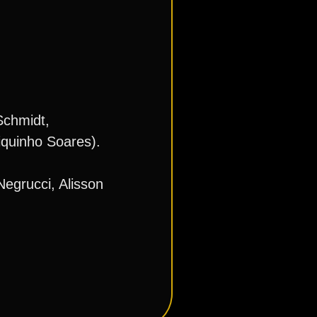
Schmidt,
iquinho Soares).
Negrucci, Alisson