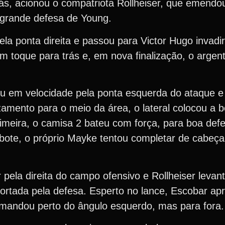
ás, acionou o compatriota Rollheiser, que emendou
 grande defesa de Young.
la ponta direita e passou para Victor Hugo invadi
 toque para trás e, em nova finalização, o arge
u em velocidade pela ponta esquerda do ataque e
amento para o meio da área, o lateral colocou a 
rimeira, o camisa 2 bateu com força, para boa defe
 rebote, o próprio Mayke tentou completar de cabe
 pela direita do campo ofensivo e Rollheiser levan
cortada pela defesa. Esperto no lance, Escobar ap
 mandou perto do ângulo esquerdo, mas para fora.