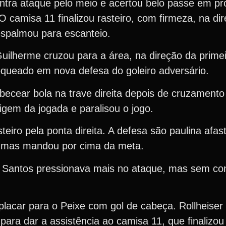
ontra ataque pelo meio e acertou belo passe em p
O camisa 11 finalizou rasteiro, com firmeza, na di
espalmou para escanteio.
Guilherme cruzou para a área, na direção da primei
loqueado em nova defesa do goleiro adversário.
ecear bola na trave direita depois de cruzamento
igem da jogada e paralisou o jogo.
teiro pela ponta direita. A defesa são paulina afas
, mas mandou por cima da meta.
o Santos pressionava mais no ataque, mas sem cons
lacar para o Peixe com gol de cabeça. Rollheiser
 para dar a assistência ao camisa 11, que finalizo