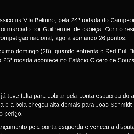
ico na Vila Belmiro, pela 24ª rodada do Campeon
 foi marcado por Guilherme, de cabeça. Com o resu
 competição nacional, agora somando 26 pontos.
óximo domingo (28), quando enfrenta o Red Bull B
a 25ª rodada acontece no Estádio Cícero de Sou
já teve falta para cobrar pela ponta esquerda do a
a e a bola chegou alta demais para João Schmidt f
o perigo.
ançamento pela ponta esquerda e venceu a disputa