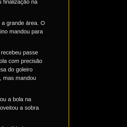
 finalização na
r a grande área. O
ntino mandou para
 recebeu passe
bola com precisão
sa do goleiro
ça, mas mandou
tou a bola na
roveitou a sobra