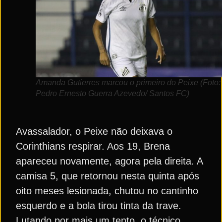
Amanda Gutierres marcou o primeiro do Peixe (Foto:
Pedro Ernesto Guerra Azevedo/ Santos FC)
Avassalador, o Peixe não deixava o
Corinthians respirar. Aos 19, Brena
apareceu novamente, agora pela direita. A
camisa 5, que retornou nesta quinta após
oito meses lesionada, chutou no cantinho
esquerdo e a bola tirou tinta da trave.
Lutando por mais um tento, o técnico