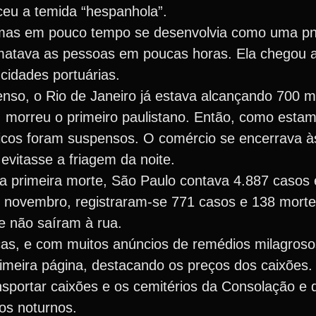
ceu a temida “hespanhola”.
mas em pouco tempo se desenvolvia como uma p
r matava as pessoas em poucas horas. Ela chegou 
 cidades portuárias.
so, o Rio de Janeiro já estava alcançando 700 m
 morreu o primeiro paulistano. Então, como estam
licos foram suspensos. O comércio se encerrava à
vitasse a friagem da noite.
a primeira morte, São Paulo contava 4.887 casos 
 novembro, registraram-se 771 casos e 138 mortes
 não saíram à rua.
cas, e com muitos anúncios de remédios milagroso
primeira página, destacando os preços dos caixões
ansportar caixões e os cemitérios da Consolação e
os noturnos.