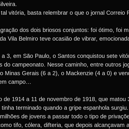
lveira.
al vitória, basta relembrar o que o jornal Correio 
ação dos dois briosos conjuntos: foi ótimo, foi m
a Vila Belmiro teve ocasião de vibrar, emocionada,
 a 3, em São Paulo, o Santos conquistou sete vitór
s do campeonato. Nesse caminho, entre outros jo
 o Minas Gerais (6 a 2), o Mackenzie (4 a 0) e ven
ou em campo…
lho de 1914 a 11 de novembro de 1918, que matou 
ão tinha terminado quando a gripe espanhola surgiu
 milhões de jovens a passar todo o tipo de privaçõ
omo tifo, cólera, difteria, que depois alcançavam 