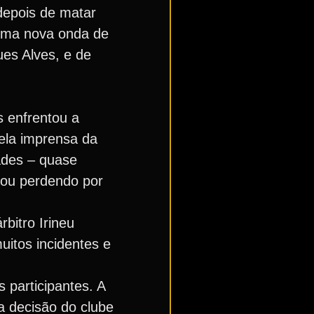
depois de matar
 uma nova onda de
ues Alves, e de
 enfrentou a
pela imprensa da
ades – quase
abou perdendo por
bitro Irineu
uitos incidentes e
participantes. A
a decisão do clube