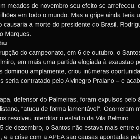
 Em meados de novembro seu efeito se arrefeceu, 
milhões em todo o mundo. Mas a gripe ainda teria
 causaria a morte do presidente do Brasil, Rodrig
o Marques.
tiu
rupção do campeonato, em 6 de outubro, o Santos
Belmiro, em mais uma partida elogiada à exaustão 
tos dominou amplamente, criou inúmeras oportunid
ois seria contratado pelo Alvinegro Praiano – e ac
Lapa, defensor do Palmeiras, foram expulsos pelo ár
listano, “atuou de forma lamentável”. Ocorreram m
s resolveu interditar o estádio da Vila Belmiro.
de dezembro, o Santos não estava mais entre os 
co, e a crise com a APEA são causas apontadas pel