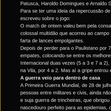
Patusca, Haroldo Domingues e Arnaldo Si
Para se ter uma ideia da repercussão de t
escreveu sobre o jogo:
O match de ontem valeu bem pela consagr
colossal multidão que acorreu ao campo d
farta de lances empolgantes.
Depois de perder para o Paulistano por 7
empates, colocando-se entre os melhore
Internacional duas vezes (5 a 3 e 7 a 2),
na Vila, por 4 a 2. Mas aí a gripe entr
A guerra veio para dentro de casa
A Primeira Guerra Mundial, de 28 de ju
pessoas entre militares e civis, ainda n
e suja guerra de trincheiras, que obrigou
nascedouro perfeito para as epidemias, c