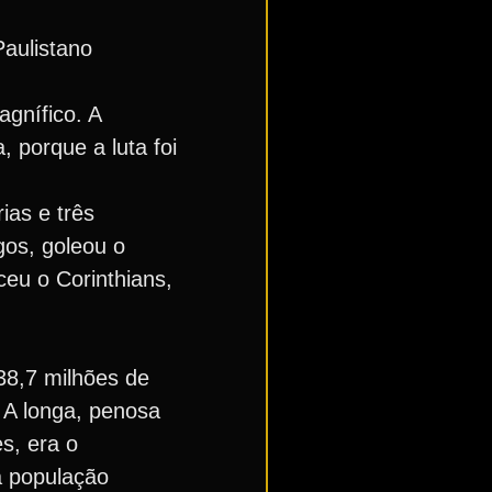
Paulistano
agnífico. A
 porque a luta foi
ias e três
gos, goleou o
ceu o Corinthians,
38,7 milhões de
. A longa, penosa
es, era o
a população