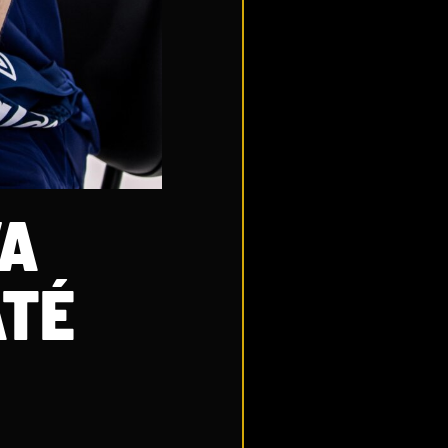
VA
ATÉ