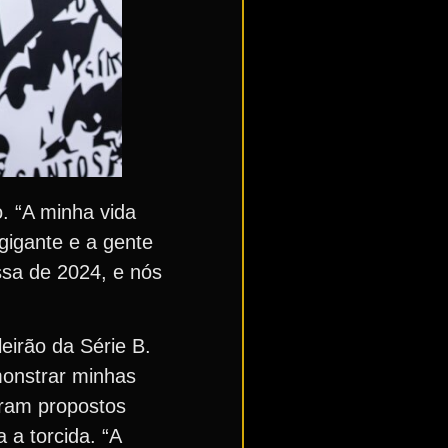
. “A minha vida
 gigante e a gente
ssa de 2024, e nós
eirão da Série B.
monstrar minhas
oram propostos
a torcida. “A