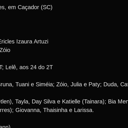
ves, em Caçador (SC)
icles Izaura Artuzi
Zóio
; Lelê, aos 24 do 2T
una, Tuani e Siméia; Zóio, Julia e Paty; Duda, Cat
tlen), Tayla, Day Silva e Katielle (Tainara); Bia M
res); Giovanna, Thaisinha e Larissa.
mann)