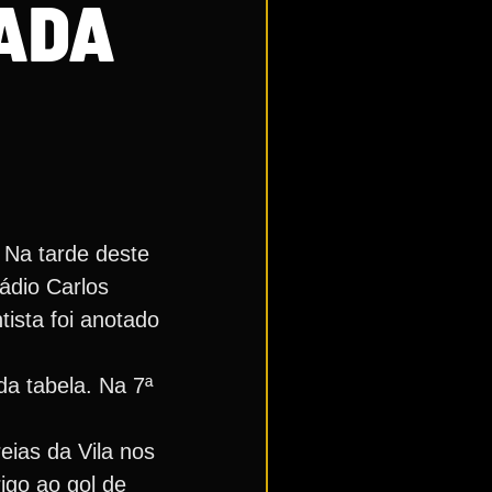
DADA
 Na tarde deste
ádio Carlos
tista foi anotado
a tabela. Na 7ª
ias da Vila nos
igo ao gol de