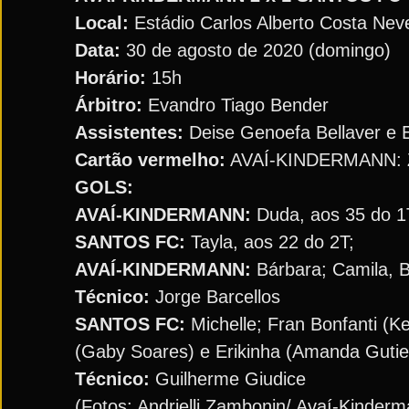
Local:
Estádio Carlos Alberto Costa Ne
Data:
30 de agosto de 2020 (domingo)
Horário:
15h
Árbitro:
Evandro Tiago Bender
Assistentes:
Deise Genoefa Bellaver e Er
Cartão vermelho:
AVAÍ-KINDERMANN: 
GOLS:
AVAÍ-KINDERMANN:
Duda, aos 35 do 1T
SANTOS FC:
Tayla, aos 22 do 2T;
AVAÍ-KINDERMANN:
Bárbara; Camila, Br
Técnico:
Jorge Barcellos
SANTOS FC:
Michelle; Fran Bonfanti (Ke
(Gaby Soares) e Erikinha (Amanda Gutier
Técnico:
Guilherme Giudice
(Fotos: Andrielli Zambonin/ Avaí-Kinder