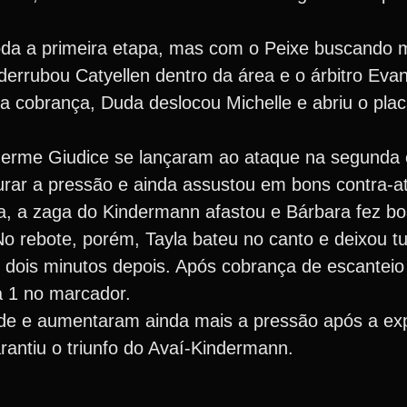
toda a primeira etapa, mas com o Peixe buscando 
derrubou Catyellen dentro da área e o árbitro Eva
a cobrança, Duda deslocou Michelle e abriu o plac
herme Giudice se lançaram ao ataque na segunda 
urar a pressão e ainda assustou em bons contra-a
a, a zaga do Kindermann afastou e Bárbara fez bo
 rebote, porém, Tayla bateu no canto e deixou tu
is minutos depois. Após cobrança de escanteio pe
a 1 no marcador.
ade e aumentaram ainda mais a pressão após a ex
rantiu o triunfo do Avaí-Kindermann.