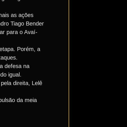
mais as ações
ndro Tiago Bender
ar para o Avaí-
etapa. Porém, a
taques.
a defesa na
do igual.
la direita, Lelê
pulsão da meia