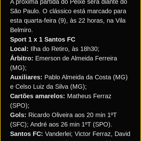
A próxima partida do Peixe será diante do
São Paulo. O clássico está marcado para
esta quarta-feira (9), às 22 horas, na Vila
Belmiro.
Sport 1 x 1 Santos FC
Local:
Ilha do Retiro, às 18h30;
Árbitro:
Emerson de Almeida Ferreira
(MG);
Auxiliares:
Pablo Almeida da Costa (MG)
e Celso Luiz da Silva (MG);
Cartões amarelos:
Matheus Ferraz
(SPO);
Gols:
Ricardo Oliveira aos 20 min 1ºT
(SFC); André aos 26 min 1ºT (SPO).
Santos FC:
Vanderlei; Victor Ferraz, David