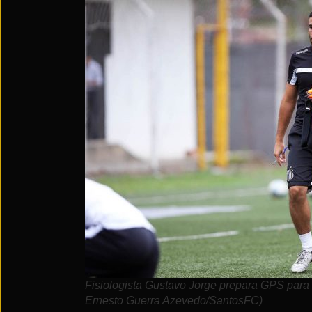
Fisiologista Gustavo Jorge prepara GPS para
Ernesto Guerra Azevedo/SantosFC)