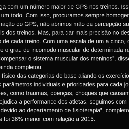
rga com um número maior de GPS nos treinos. Iss
 um todo. Com isso, procuramos sempre homogen
formação do GPS, não abrimos mão da percepção su
s dos treinos. Mas, para dar mais precisão no des
 de cada treino. Com uma escala de um a cinco, o
de o grau de incomodo muscular de determinada re
compensar o sistema muscular dos meninos”, disse 
ainda completou.
físico das categorias de base aliando os exercíci
parâmetros individuais e prioridades para cada j
sões, como traumas, doenças, choques que causam
judica a performance dos atletas, seguimos com 
 devido ao departamento de fisioterapia”, complet
s foi 36% menor com relação a 2015.