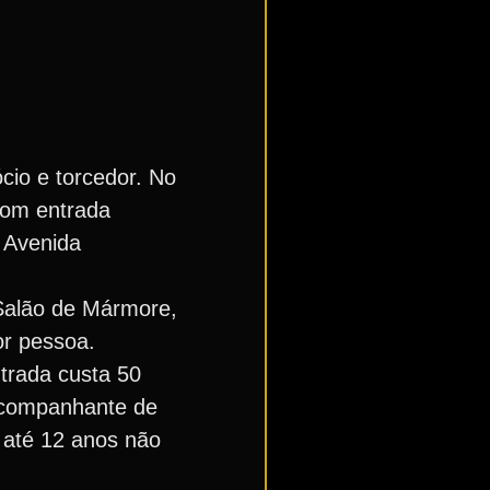
io e torcedor. No
com entrada
é Avenida
o Salão de Mármore,
or pessoa.
ntrada custa 50
 acompanhante de
a até 12 anos não