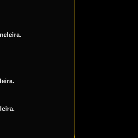
neleira.
eira.
leira.