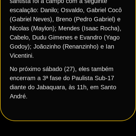
santista foi a campo com a seguinte
escalação: Danilo; Osvaldo, Gabriel Cocô
(Gabriel Neves), Breno (Pedro Gabriel) e
Nicolas (Maylon); Mendes (Isaac Rocha),
Cabelo, Dudu Gimenes e Evandro (Yago
Godoy); Joãozinho (Renanzinho) e Ian
Vicentini.
No próximo sábado (27), eles também
encerram a 3ª fase do Paulista Sub-17
diante do Jabaquara, às 11h, em Santo
André.