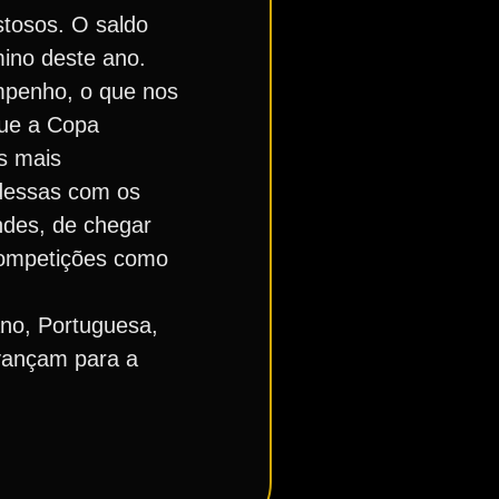
stosos. O saldo
mino deste ano.
mpenho, o que nos
que a Copa
s mais
 dessas com os
ndes, de chegar
 competições como
ano, Portuguesa,
avançam para a