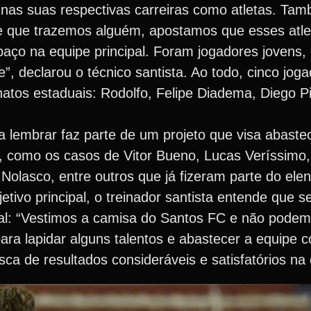
 nas suas respectivas carreiras como atletas. T
e que trazemos alguém, apostamos que esses atl
paço na equipe principal. Foram jogadores jovens,
, declarou o técnico santista. Ao todo, cinco jog
tos estaduais: Rodolfo, Felipe Diadema, Diego Pit
a lembrar faz parte de um projeto que visa abaste
s, como os casos de Vitor Bueno, Lucas Veríssim
olasco, entre outros que já fizeram parte do elen
ivo principal, o treinador santista entende que s
: “Vestimos a camisa do Santos FC e não podemo
ara lapidar alguns talentos e abastecer a equipe
ca de resultados consideráveis e satisfatórios na