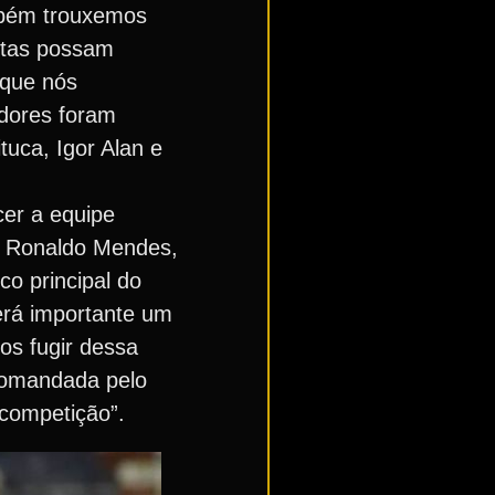
ambém trouxemos
etas possam
 que nós
adores foram
uca, Igor Alan e
cer a equipe
o, Ronaldo Mendes,
co principal do
erá importante um
s fugir dessa
 comandada pelo
 competição”.