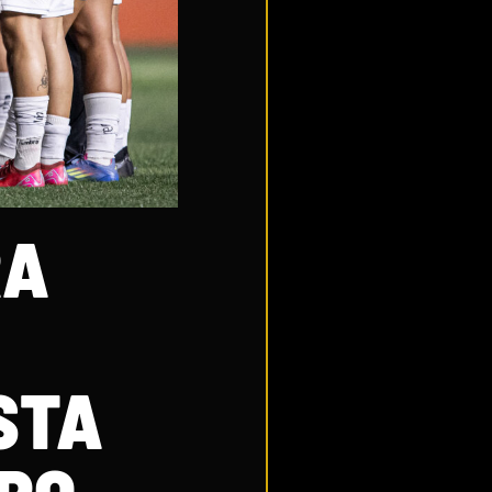
RA
STA