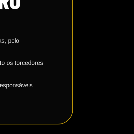
IRO
as, pelo
to os torcedores
responsáveis.