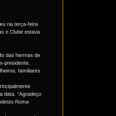
u na terça-feira
as o Clube estava
ado das hermas de
x-presidente,
eiros, familiares
rincipalmente
a data. “Agradeço
Modesto Roma