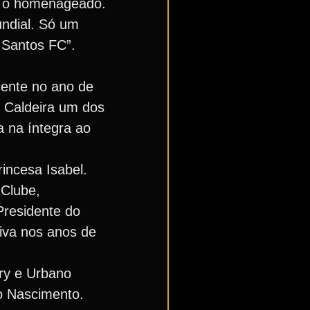
re o homenageado.
ndial. Só um
 Santos FC”.
cente no ano de
o Caldeira um dos
a na íntegra ao
rincesa Isabel.
 Clube,
Presidente do
tiva nos anos de
ry e Urbano
o Nascimento.