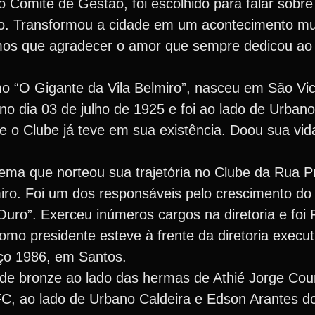
o Comitê de Gestão, foi escolhido para falar sob
o. Transformou a cidade em um acontecimento mu
mos que agradecer o amor que sempre dedicou ao
 “O Gigante da Vila Belmiro”, nasceu em São Vi
no dia 03 de julho de 1925 e foi ao lado de Urban
e o Clube já teve em sua existência. Doou sua vid
 lema que norteou sua trajetória no Clube da Rua P
lmiro. Foi um dos responsáveis pelo crescimento do
ro”. Exerceu inúmeros cargos na diretoria e foi 
omo presidente esteve à frente da diretoria execu
ço 1986, em Santos.
 de bronze ao lado das hermas de Athié Jorge Cou
FC, ao lado de Urbano Caldeira e Edson Arantes d