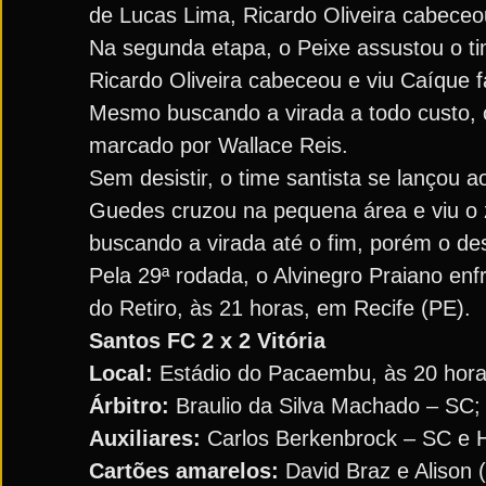
de Lucas Lima, Ricardo Oliveira cabeceou 
Na segunda etapa, o Peixe assustou o t
Ricardo Oliveira cabeceou e viu Caíque f
Mesmo buscando a virada a todo custo, 
marcado por Wallace Reis.
Sem desistir, o time santista se lançou a
Guedes cruzou na pequena área e viu o 
buscando a virada até o fim, porém o de
Pela 29ª rodada, o Alvinegro Praiano enfre
do Retiro, às 21 horas, em Recife (PE).
Santos FC 2 x 2 Vitória
Local:
Estádio do Pacaembu, às 20 horas
Árbitro:
Braulio da Silva Machado – SC;
Auxiliares:
Carlos Berkenbrock – SC e 
Cartões amarelos:
David Braz e Alison 