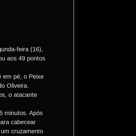
unda-feira (16),
ou aos 49 pontos
é em pé, o Peixe
o Oliveira.
os, o atacante
35 minutos. Após
para cabecear
e um cruzamento