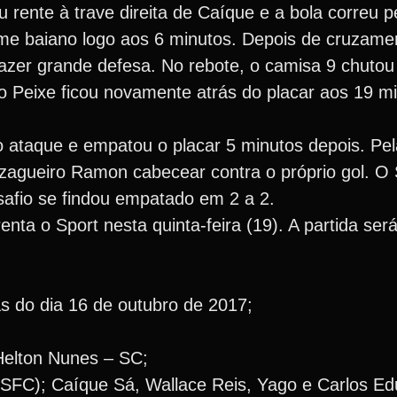
rente à trave direita de Caíque e a bola correu pe
ime baiano logo aos 6 minutos. Depois de cruzame
azer grande defesa. No rebote, o camisa 9 chutou 
o Peixe ficou novamente atrás do placar aos 19 m
o ataque e empatou o placar 5 minutos depois. Pela
zagueiro Ramon cabecear contra o próprio gol. O
safio se findou empatado em 2 a 2.
nta o Sport nesta quinta-feira (19). A partida será
 do dia 16 de outubro de 2017;
Helton Nunes – SC;
(SFC); Caíque Sá, Wallace Reis, Yago e Carlos Ed