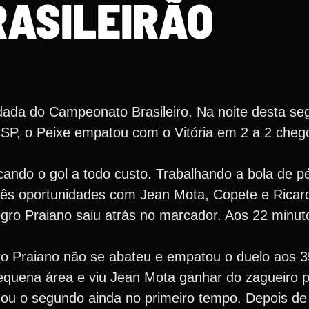
RASILEIRÃO
da do Campeonato Brasileiro. Na noite desta seg
P, o Peixe empatou com o Vitória em 2 a 2 cheg
cando o gol a todo custo. Trabalhando a bola de p
três oportunidades com Jean Mota, Copete e Ricard
egro Praiano saiu atrás no marcador. Aos 22 minut
ro Praiano não se abateu e empatou o duelo aos 
equena área e viu Jean Mota ganhar do zagueiro 
cou o segundo ainda no primeiro tempo. Depois d