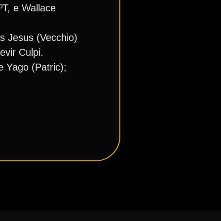
ºT, e Wallace
s Jesus (Vecchio)
vir Culpi.
 Yago (Patric);