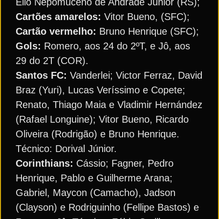
Elio Nepomuceno de Andrade Junior (RS);
Cartões amarelos:
Vitor Bueno, (SFC);
Cartão vermelho:
Bruno Henrique (SFC);
Gols:
Romero, aos 24 do 2ºT, e Jô, aos
29 do 2T (COR).
Santos FC:
Vanderlei; Victor Ferraz, David
Braz (Yuri), Lucas Veríssimo e Copete;
Renato, Thiago Maia e Vladimir Hernández
(Rafael Longuine); Vitor Bueno, Ricardo
Oliveira (Rodrigão) e Bruno Henrique.
Técnico: Dorival Júnior.
Corinthians:
Cássio; Fagner, Pedro
Henrique, Pablo e Guilherme Arana;
Gabriel, Maycon (Camacho), Jadson
(Clayson) e Rodriguinho (Fellipe Bastos) e