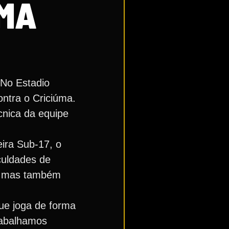
ÚMA
 No Estadio
ntra o Criciúma.
cnica da equipe
eira Sub-17, o
culdades de
io mas também
ue joga de forma
rabalhamos