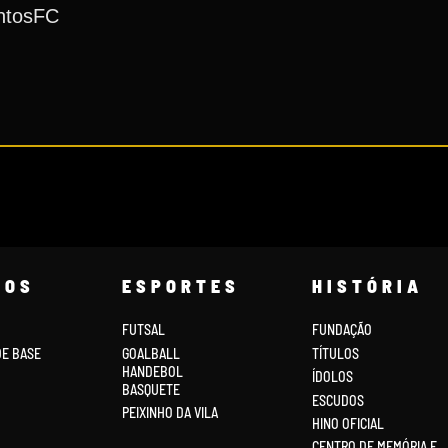
ntosFC
COS
ESPORTES
HISTÓRIA
FUTSAL
FUNDAÇÃO
DE BASE
GOALBALL
TÍTULOS
HANDEBOL
ÍDOLOS
BASQUETE
ESCUDOS
PEIXINHO DA VILA
HINO OFICIAL
CENTRO DE MEMÓRIA E