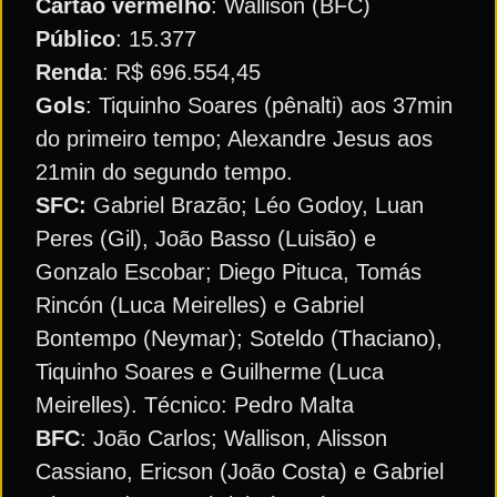
Cartão vermelho
: Wallison (BFC)
Público
: 15.377
Renda
: R$ 696.554,45
Gols
: Tiquinho Soares (pênalti) aos 37min
do primeiro tempo; Alexandre Jesus aos
21min do segundo tempo.
SFC:
Gabriel Brazão; Léo Godoy, Luan
Peres (Gil), João Basso (Luisão) e
Gonzalo Escobar; Diego Pituca, Tomás
Rincón (Luca Meirelles) e Gabriel
Bontempo (Neymar); Soteldo (Thaciano),
Tiquinho Soares e Guilherme (Luca
Meirelles). Técnico: Pedro Malta
BFC
: João Carlos; Wallison, Alisson
Cassiano, Ericson (João Costa) e Gabriel