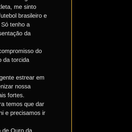
leta, me sinto
tebol brasileiro e
. Só tenho a
esentação da
o compromisso do
o da torcida
 gente estrear em
nizar nossa
s fortes.
ra temos que dar
ni e precisamos ir
o de Ouro da