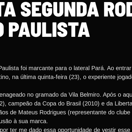
ETA SEGUNDA RO
O PAULISTA
ulista foi marcante para o lateral Pará. Ao entr
o, na última quinta-feira (23), o experiente joga
omenageado no gramado da Vila Belmiro. Após o aq
12), campeão da Copa do Brasil (2010) e da Libert
os de Mateus Rodrigues (representante do club
lusão à sua marca.
por ter me dado essa oportunidade de vestir ess