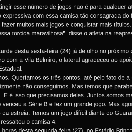
tingir esse número de jogos não é para qualquer at
o expressiva com essa camisa tão consagrada do fu
fazer muitos mais jogos e conquistar mais títulos
ssa torcida maravilhosa”, disse o atleta na reapr
arde desta sexta-feira (24) já de olho no próxim
ro com a Vila Belmiro, o lateral agradeceu ao apoi
Estadual.
mos. Queríamos os três pontos, até pelo fato de a
felizmente não conseguimos. Mas temos que parabe
. E é isso que precisamos deles. Juntos somos mai
e venceu a Série B e fez um grande jogo. Mas ago
 da estreia. Temos um jogo difícil diante do Guara
 ressaltou o camisa 4.
horas desta segunda-feira (27), no Estádio Brinc