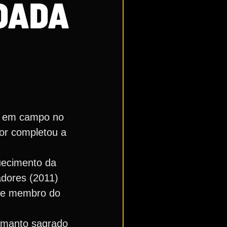
DADA
ar em campo no
dor completou a
uecimento da
adores (2011)
e e membro do
e manto sagrado