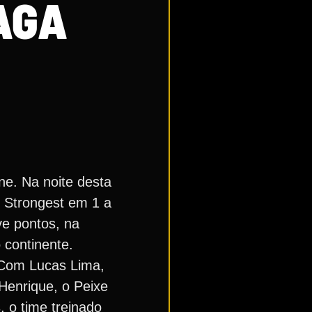
AGA
ne. Na noite desta
e Strongest em 1 a
ve pontos, na
 continente.
. Com Lucas Lima,
Henrique, o Peixe
 o time treinado