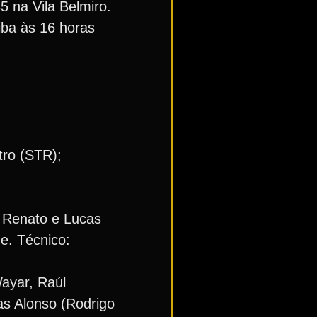
5 na Vila Belmiro.
iba às 16 horas
tro (STR);
, Renato e Lucas
e. Técnico:
Wayar, Raúl
as Alonso (Rodrigo