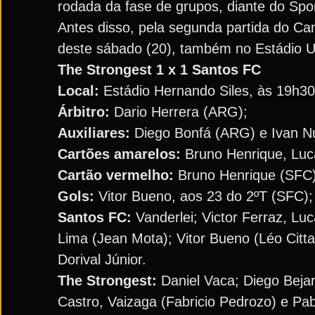
rodada da fase de grupos, diante do Spor
Antes disso, pela segunda partida do Cam
deste sábado (20), também no Estádio U
The Strongest 1 x 1 Santos FC
Local:
Estádio Hernando Siles, às 19h30 
Árbitro:
Dario Herrera (ARG);
Auxiliares:
Diego Bonfá (ARG) e Ivan N
Cartões amarelos:
Bruno Henrique, Luca
Cartão vermelho:
Bruno Henrique (SFC)
Gols:
Vitor Bueno, aos 23 do 2ºT (SFC)
Santos FC:
Vanderlei; Victor Ferraz, Lu
Lima (Jean Mota); Vitor Bueno (Léo Citta
Dorival Júnior.
The Strongest:
Daniel Vaca; Diego Bejar
Castro, Vaizaga (Fabricio Pedrozo) e Pa