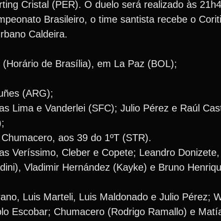
ting Cristal (PER). O duelo será realizado às 21h4
peonato Brasileiro, o time santista recebe o Corit
rbano Caldeira.
(Horário de Brasília), em La Paz (BOL);
uñes (ARG);
s Lima e Vanderlei (SFC); Julio Pérez e Raúl Cas
;
; Chumacero, aos 39 do 1ºT (STR).
cas Veríssimo, Cleber e Copete; Leandro Donizete
dini), Vladimir Hernández (Kayke) e Bruno Henriqu
ano, Luis Marteli, Luis Maldonado e Julio Pérez; 
blo Escobar; Chumacero (Rodrigo Ramallo) e Matí