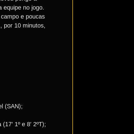
a equipe no jogo.
de campo e poucas
m, por 10 minutos,
el (SAN);
 (17′ 1º e 8′ 2ºT);