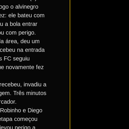
ogo o alvinegro
ez: ele bateu com
u a bola entrar
ou com perigo.
 da área, deu um
ecebeu na entrada
os FC seguiu
que novamente fez
recebeu, invadiu a
agem. Três minutos
rcador.
 Robinho e Diego
 etapa começou
levou perigo a