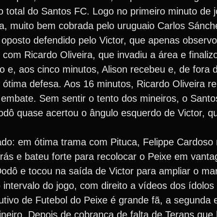
total do Santos FC. Logo no primeiro minuto de j
ea, muito bem cobrada pelo uruguaio Carlos Sánch
o oposto defendido pelo Victor, que apenas observo
om Ricardo Oliveira, que invadiu a área e finaliz
o e, aos cinco minutos, Alison recebeu e, de fora
 ótima defesa. Aos 16 minutos, Ricardo Oliveira r
o embate. Sem sentir o tento dos mineiros, o Sant
odô quase acertou o ângulo esquerdo de Victor, 
tado: em ótima trama com Pituca, Felippe Cardoso 
trás e bateu forte para recolocar o Peixe em vant
Dodô e tocou na saída de Victor para ampliar o ma
tervalo do jogo, com direito a vídeos dos ídolos
utivo de Futebol do Peixe é grande fã, a segunda
neiro. Depois de cobrança de falta de Terans que 