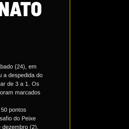
ONATO
ábado (24), em
u a despedida do
car de 3 a 1. Os
 foram marcados
 50 pontos
safio do Peixe
e dezembro (2).