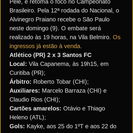
Pelé, e retoma o foco no Campeonato
Brasileiro. Pela 12ª rodada do Nacional, o
Alvinegro Praiano recebe o São Paulo
neste domingo (9). O embate será
realizado às 19 horas, na Vila Belmiro.
Os
ingressos já estão à venda.
Atlético (PR) 2 x 3 Santos FC
Local:
Vila Capanema, às 19h15, em
Curitiba (PR);
Árbitro:
Roberto Tobar (CHI);
Auxiliares:
Marcelo Barraza (CHI) e
Claudio Rios (CHI);
Cartões amarelos:
Otávio e Thiago
Heleno (ATL);
Gols:
Kayke, aos 25 do 1ºT e aos 22 do