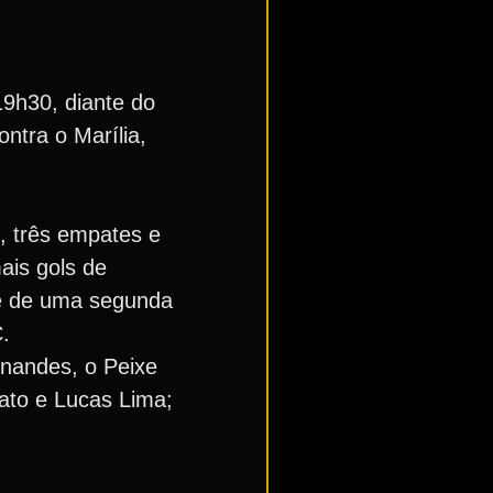
19h30, diante do
ntra o Marília,
, três empates e
ais gols de
de de uma segunda
.
nandes, o Peixe
nato e Lucas Lima;