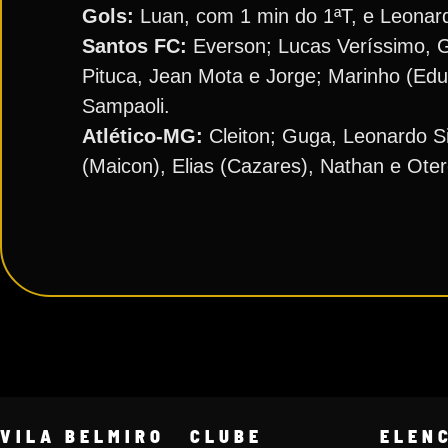
Gols:
Luan, com 1 min do 1ªT, e Leonard
Santos FC:
Everson; Lucas Veríssimo, G
Pituca, Jean Mota e Jorge; Marinho (Edua
Sampaoli.
Atlético-MG:
Cleiton; Guga, Leonardo Si
(Maicon), Elias (Cazares), Nathan e Oter
VILA BELMIRO
CLUBE
ELEN