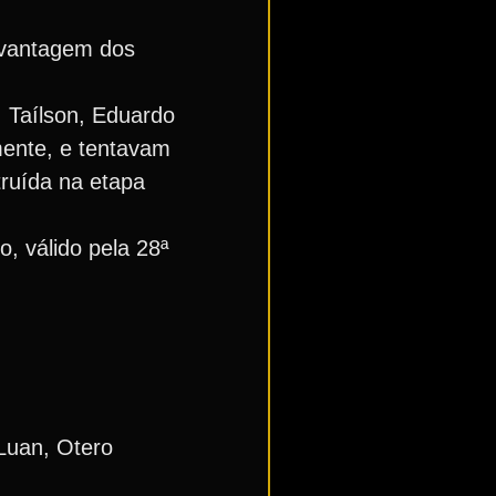
m vantagem dos
. Taílson, Eduardo
mente, e tentavam
ruída na etapa
, válido pela 28ª
 Luan, Otero