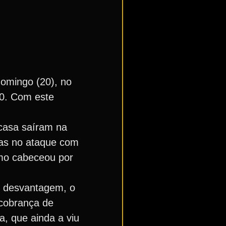
omingo (20), no
 0. Com este
 casa saíram na
das no ataque com
imo cabeceou por
e desvantagem, o
 cobrança de
a, que ainda a viu