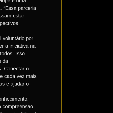
s Hope é uma
. “Essa parceria
ssam estar
pectivos
 voluntário por
 a iniciativa na
todos. Isso
s da
s. Conectar o
ce cada vez mais
as e ajudar o
conhecimento,
do compreensão