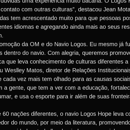
sem dúvidas uma experiência muito bacana. O Logo
contato com outras culturas”, destacou Jean Mota
das tem acrescentado muito para que pessoas po
ntes idiomas e agregando ainda mais ao seus res
n.
romoção da OM e do Navio Logos. Eu mesmo já fui
s dentro do navio. Com alegria, queremos promover
a que leva conhecimento de culturas diferentes a 
Weslley Matos, diretor de Relações Institucionai
e cada vez mais tem olhado para as causas sociai
om a gente, que tem a ver com a educação, fortale
ar, e usa o esporte para ir além de suas fronteir
 60 nações diferentes, o navio Logos Hope leva 
edor do mundo, por meio da literatura, promoven