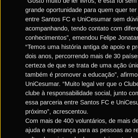
“Gosto muito de ler livros, e esta foi 
grande oportunidade para quem quer ter 
entre Santos FC e UniCesumar sem dúvi
acompanhando, tendo contato com difere
conhecimentos”, emendou Felipe Jonata
“Temos uma história antiga de apoio e p
dois anos, percorrendo mais de 30 paíse
certeza de que se trata de uma ação únic
também é promover a educação”, afirmou 
UniCesumar. “Muito legal ver que o Club
clube à responsabilidade social, junto c
essa parceria entre Santos FC e UniCesum
próximo”, acrescentou.
Com mais de 400 voluntários, de mais de
ajuda e esperança para as pessoas ao r