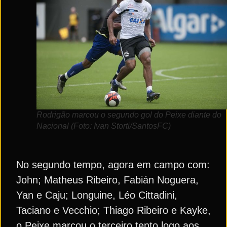
Rodrigão marcou o segundo gol do Peixe diante do
Nacional (Foto: Ivan Storti/SantosFC)
No segundo tempo, agora em campo com:
John; Matheus Ribeiro, Fabián Noguera,
Yan e Caju; Longuine, Léo Cittadini,
Taciano e Vecchio; Thiago Ribeiro e Kayke,
o Peixe marcou o terceiro tento logo aos