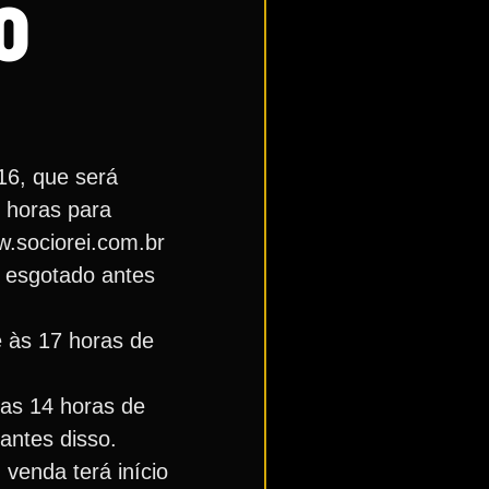
O
16, que será
3 horas para
ww.sociorei.com.br
e esgotado antes
é às 17 horas de
 das 14 horas de
antes disso.
 venda terá início