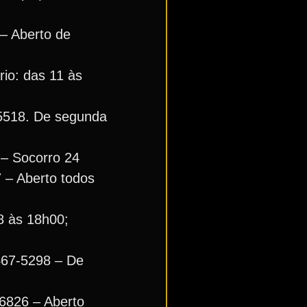
 – Aberto de
io: das 11 às
-5518. De segunda
s – Socorro 24
 – Aberto todos
8 às 18h00;
3467-5298 – De
-6826 – Aberto