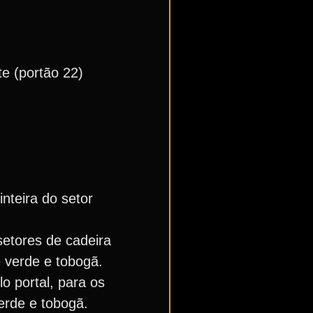
te (portão 22)
nteira do setor
setores de cadeira
e verde e tobogã.
o portal, para os
erde e tobogã.