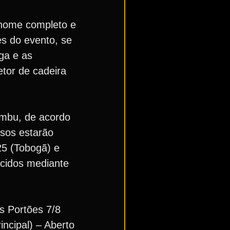
 nome completo e
es do evento, se
ga e as
etor de cadeira
embu, de acordo
ssos estarão
 25 (Tobogã) e
ecidos mediante
os Portões 7/8
incipal) – Aberto