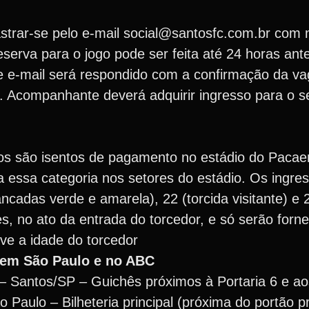
strar-se pelo e-mail social@santosfc.com.br com
serva para o jogo pode ser feita até 24 horas ant
se e-mail será respondido com a confirmação da va
o. Acompanhante deverá adquirir ingresso para o s
os são isentos de pagamento no estádio do Paca
a essa categoria nos setores do estádio. Os ingre
ancadas verde e amarela), 22 (torcida visitante) e
es, no ato da entrada do torcedor, e só serão forn
e a idade do torcedor
, em São Paulo e no ABC
º – Santos/SP – Guichês próximos à Portaria 6 e a
Paulo – Bilheteria principal (próxima do portão pr