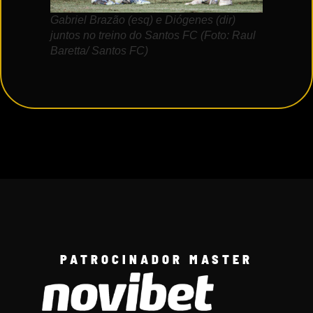
Gabriel Brazão (esq) e Diógenes (dir)
juntos no treino do Santos FC (Foto: Raul
Baretta/ Santos FC)
PATROCINADOR MASTER