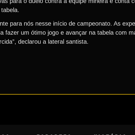
as para o duelo contra a equipe mineira e conta 
tabela.
nte para nós nesse início de campeonato. As expe
a fazer um ótimo jogo e avançar na tabela com ma
ida”, declarou a lateral santista.