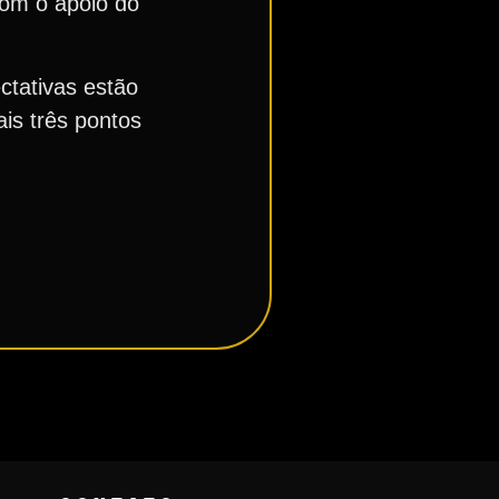
com o apoio do
ctativas estão
is três pontos