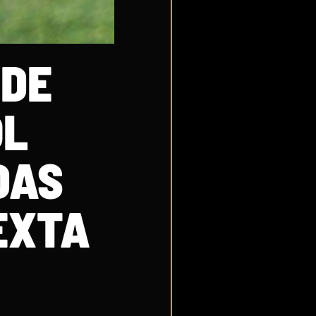
 DE
OL
DAS
EXTA