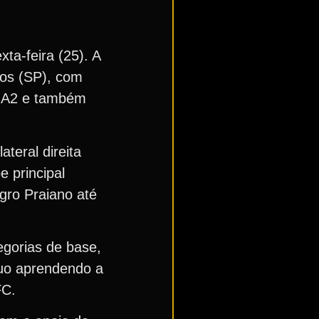
ta-feira (25). A
tos (SP), com
ro A2 e também
teral direita
 principal
egro Praiano até
egorias de base,
inuo aprendendo a
FC.