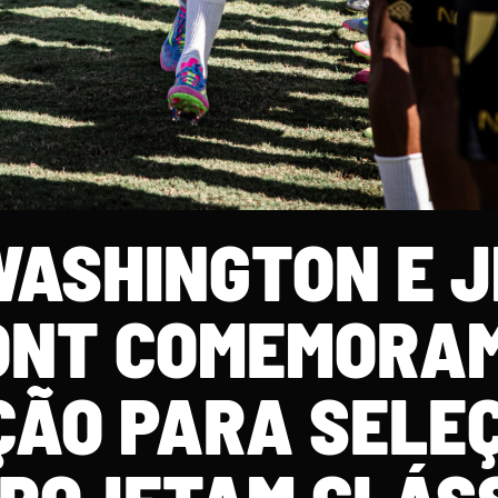
WASHINGTON E J
ONT COMEMORA
ÃO PARA SELE