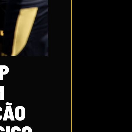
P
M
ÇÃO