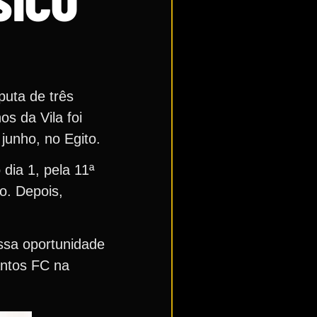
SICO
puta de três
s da Vila foi
junho, no Egito.
dia 1, pela 11ª
o. Depois,
ssa oportunidade
antos FC na