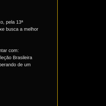
o, pela 13ª
ixe busca a melhor
ntar com:
leção Brasileira
uperando de um