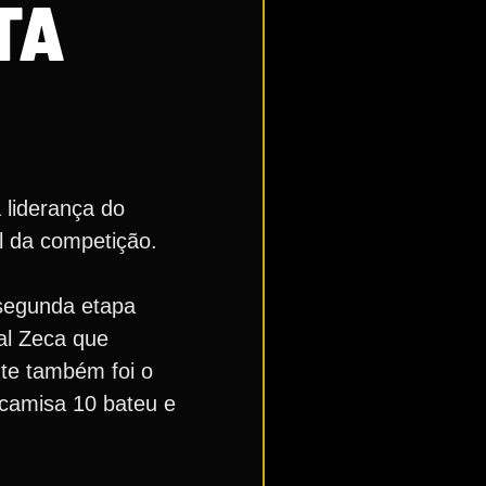
TA
a liderança do
l da competição.
segunda etapa
ral Zeca que
nte também foi o
 camisa 10 bateu e