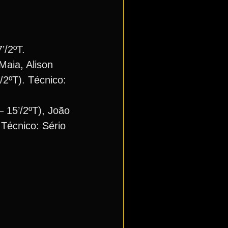
’/2ºT.
Maia, Alison
/2ºT). Técnico:
 15’/2ºT), João
 Técnico: Sério