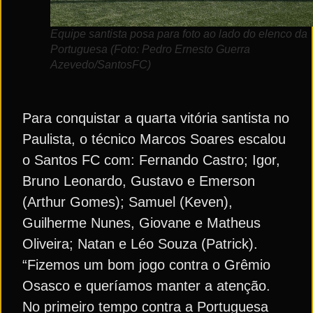
Equipe santista posa para foto ao lado do elenco da
Portuguesa (Foto: Pedro Ernesto Guerra
Azevedo/SantosFC)
Para conquistar a quarta vitória santista no
Paulista, o técnico Marcos Soares escalou
o Santos FC com: Fernando Castro; Igor,
Bruno Leonardo, Gustavo e Emerson
(Arthur Gomes); Samuel (Keven),
Guilherme Nunes, Giovane e Matheus
Oliveira; Natan e Léo Souza (Patrick).
“Fizemos um bom jogo contra o Grêmio
Osasco e queríamos manter a atenção.
No primeiro tempo contra a Portuguesa