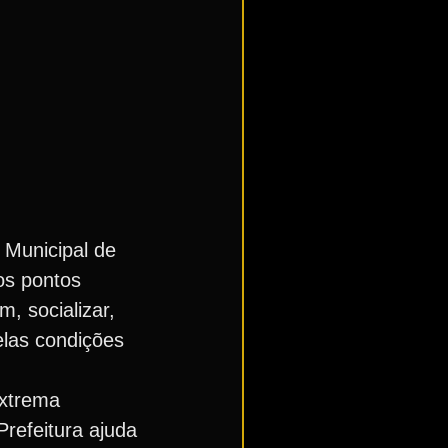
 Municipal de
os pontos
m, socializar,
elas condições
extrema
Prefeitura ajuda